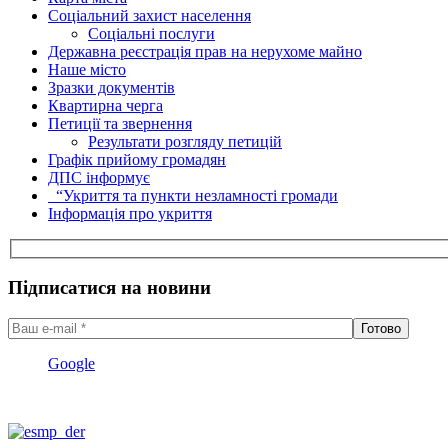
Соціальний захист населення
Соціальні послуги
Державна реєстрація прав на нерухоме майно
Наше місто
Зразки документів
Квартирна черга
Петиції та звернення
Результати розгляду петицій
Графік прийому громадян
ДПС інформує
“Укриття та пункти незламності громади
Інформація про укриття
Підписатися на новини
Google