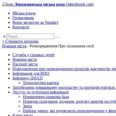
Деражнянська міська рада
Офіційний сайт
Міська влада
Громадянам
Вони загинули за Україну
Контакти
x
+ Створити петицію
Новини міста
›
Розпорядження Про скликання сесії
Служба у справах дітей
Новини міста
Паспорт міста
Повідомлення про оприлюднення проєктів документів держ
Інформація для ВПО
Інформує ЦНАП
Технологічні картки
Запобігання домашньому насильству та протидія торгівлі
Доступ до публічної інформації
Нормативно-правова база
Порядок складання, подання, розгляд запитів на пу
Звіти
Набори даних, які підлягають оприлюдненню у фор
Карта міста