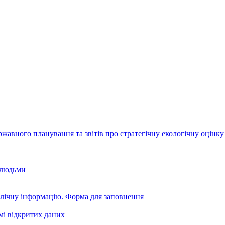
авного планування та звітів про стратегічну екологічну оцінку
 людьми
блічну інформацію. Форма для заповнення
мі відкритих даних