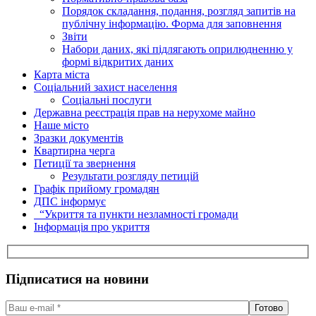
Порядок складання, подання, розгляд запитів на
публічну інформацію. Форма для заповнення
Звіти
Набори даних, які підлягають оприлюдненню у
формі відкритих даних
Карта міста
Соціальний захист населення
Соціальні послуги
Державна реєстрація прав на нерухоме майно
Наше місто
Зразки документів
Квартирна черга
Петиції та звернення
Результати розгляду петицій
Графік прийому громадян
ДПС інформує
“Укриття та пункти незламності громади
Інформація про укриття
Підписатися на новини