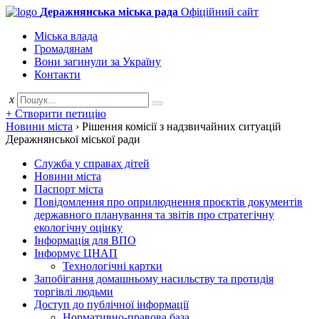
Деражнянська міська рада
Офіційний сайт
Міська влада
Громадянам
Вони загинули за Україну
Контакти
x
+ Створити петицію
Новини міста
›
Рішення комісії з надзвичайних ситуацій
Деражнянської міської ради
Служба у справах дітей
Новини міста
Паспорт міста
Повідомлення про оприлюднення проєктів документів
державного планування та звітів про стратегічну
екологічну оцінку
Інформація для ВПО
Інформує ЦНАП
Технологічні картки
Запобігання домашньому насильству та протидія
торгівлі людьми
Доступ до публічної інформації
Нормативно-правова база