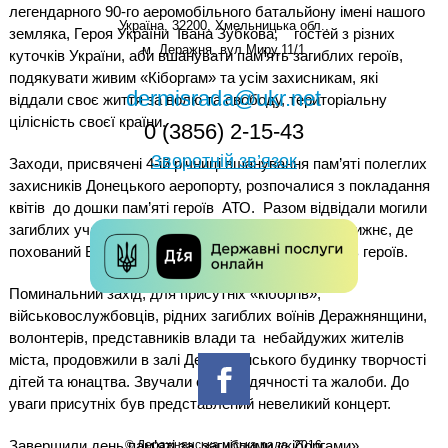
легендарного 90-го аеромобільного батальйону імені нашого
Україна, 32200, Хмельницька обл.,
земляка, Героя України
Івана Зубкова,
гостей з різних
м. Деражня, вул.Миру,11/1
куточків України, аби вшанувати пам’ять загиблих героїв,
подякувати живим «Кіборгам» та усім захисникам, які
dermisrada@ukr.net
віддали своє життя за волю та свободу, територіальну
цілісність своєї країни.
0 (3856) 2-15-43
Зворотній зв’язок
Заходи, присвячені 4-ій річниці вшанування пам’яті полеглих
захисників Донецького аеропорту, розпочалися з покладання
квітів
до дошки пам’яті героїв
АТО.
Разом відвідали могили
загиблих учасників АТО в місті Деражня та
селі Нижнє, де
похований Василь Григор’єв та вшанували пам’ять героїв.
Поминальний захід, для присутніх «кіборгів»,
військовослужбовців, рідних загиблих воїнів Деражнянщини,
волонтерів, представників влади та
небайдужих жителів
міста, продовжили в залі Деражнянського будинку творчості
дітей та юнацтва. Звучали слова вдячності та жалоби. До
уваги присутніх був представлений невеликий концерт.
Завершили день пам’яті за
загиблими «кіборгами»
© Деражнянська міська рада. 2016