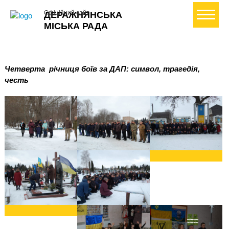
+ Створити петицію
Офіційний сайт
ДЕРАЖНЯНСЬКА
МІСЬКА РАДА
Четверта
річниця боїв за ДАП: символ, трагедія,
честь