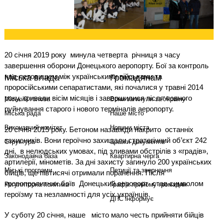
20 січня 2019 року
минула четверта
річниця з часу
завершення оборони Донецького аеропорту. Бої за контроль
над летовищем між українськими військами та
Міська влада
Громадянам
проросійськими сепаратистами, які почалися у травні 2014
року, тривали вісім місяців і завершилися після повного
Міський голова
Вони загинули за Україну
руйнування старого і нового терміналів аеропорту.
Міська рада
Наше місто
Виконавчий комітет
Новини міста
20 січня 2015 року. Бетоном назавжди накрито
останніх
захисників. Вони героїчно захищали стратегічний об’єкт 242
Структура
Зразки документів
дні,
в нелюдських умовах, під зливами обстрілів з «градів»,
Законодавча база
Квартирна черга
артилерії, мінометів. За дні захисту загинуло 200 українських
Міські програми
Петиції та звернення
бійців, ще півтисячі отримали поранення. Після
кровопролитних боїв
Донецький аеропорт
став символом
Регуляторна політика
Графік прийому громадян
героїзму та незламності для усіх українців.
ДПС інформує
У суботу 20 січня, наше
місто мало честь прийняти бійців