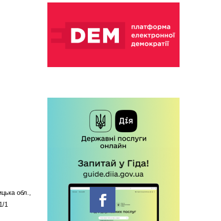
цька обл.,
1/1