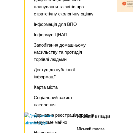
планування та звітів про
стратегічну екологічну оцінку
Інформація для ВПО
Інформує ЦНАП
Запобігання домашньому
насильству та протидія
торгівлі людьми
Доступ до публічної
інформації
Карта міста
Соціальний захист
населення
Державна реєстрація прав на
Міська влада
нерухоме майно
Міський голова
Наше місто