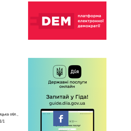
цька обл.,
1/1