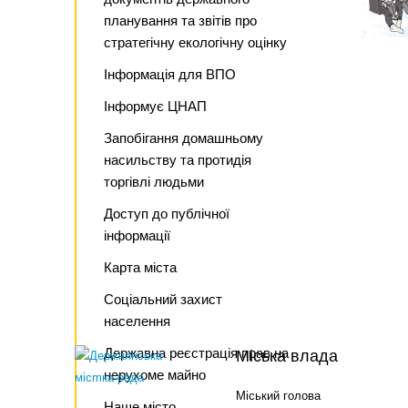
планування та звітів про
стратегічну екологічну оцінку
Інформація для ВПО
Інформує ЦНАП
Запобігання домашньому
насильству та протидія
торгівлі людьми
Доступ до публічної
інформації
Карта міста
Соціальний захист
населення
Державна реєстрація прав на
Міська влада
нерухоме майно
Міський голова
Наше місто