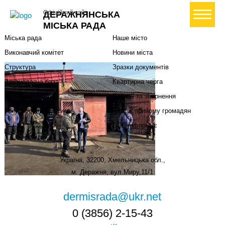
Міська влада
Громадянам
+ Створити петицію
Офіційний сайт
ДЕРАЖНЯНСЬКА
Міський голова
Вони загинули за Україну
МІСЬКА РАДА
Міська рада
Наше місто
Виконавчий комітет
Новини міста
Структура
Зразки документів
Законодавча база
Квартирна черга
Міські програми
Петиції та звернення
Регуляторна політика
Графік прийому громадян
ДПС інформує
Україна, 32200, Хмельницька обл.,
м. Деражня, вул.Миру,11/1
dermisrada@ukr.net
0 (3856) 2-15-43