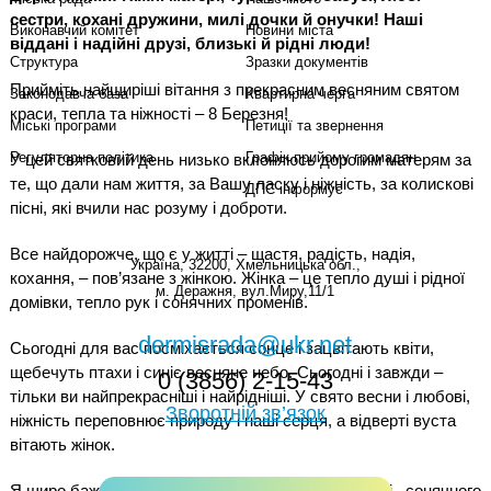
сестри, кохані дружини, милі дочки й онучки! Наші
Виконавчий комітет
Новини міста
віддані і надійні друзі, близькі й рідні люди!
Структура
Зразки документів
Прийміть найщиріші вітання з прекрасним весняним святом
Законодавча база
Квартирна черга
краси, тепла та ніжності – 8 Березня!
Міські програми
Петиції та звернення
Регуляторна політика
Графік прийому громадян
У цей святковий день низько вклоняюсь дорогим матерям за
те, що дали нам життя, за Вашу ласку і ніжність, за колискові
ДПС інформує
пісні, які вчили нас розуму і доброти.
Все найдорожче, що є у житті – щастя, радість, надія,
Україна, 32200, Хмельницька обл.,
кохання, – пов’язане з жінкою. Жінка – це тепло душі і рідної
м. Деражня, вул.Миру,11/1
домівки, тепло рук і сонячних променів.
dermisrada@ukr.net
Сьогодні для вас посміхається сонце і зацвітають квіти,
щебечуть птахи і синіє весняне небо. Сьогодні і завжди –
0 (3856) 2-15-43
тільки ви найпрекрасніші і найрідніші. У свято весни і любові,
Зворотній зв’язок
ніжність переповнює природу і наші серця, а відверті вуста
вітають жінок.
Я щиро бажаю вам затишку в душі, щирих емоцій і сонячного