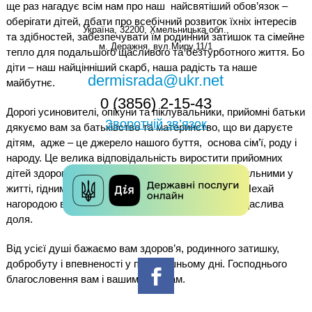
ще раз нагадує всім нам про наш найсвятіший обов’язок –
оберігати дітей, дбати про всебічний розвиток їхніх інтересів
Україна, 32200, Хмельницька обл.,
та здібностей, забезпечувати їм родинний затишок та сімейне
м. Деражня, вул.Миру,11/1
тепло для подальшого щасливого та безтурботного життя. Бо
діти – наш найцінніший скарб, наша радість та наше
dermisrada@ukr.net
майбутнє.
0 (3856) 2-15-43
Дорогі усиновителі, опікуни та піклувальники, прийомні батьки
Зворотній зв’язок
дякуємо вам за батьківство та материнство, що ви даруєте
дітям, адже – це джерело нашого буття, основа сім’ї, роду і
народу. Це велика відповідальність виростити прийомних
дітей здоровими фізично і морально, добрими й сильними у
житті, гідними громадянами української держави. Нехай
нагородою вам стане любов ваших дітей та їхня щаслива
доля.
Від усієї душі бажаємо вам здоров’я, родинного затишку,
добробуту і впевненості у прийдешньому дні. Господнього
благословення вам і вашим родинам.