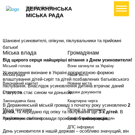
+ Створити петицію
Офіційний сайт
ДЕРАЖНЯНСЬКА
МІСЬКА РАДА
Шановні усиновителі, опікуни, піклувальники та прийомні
батьки!
Міська влада
Громадянам
Від щирого серця найщиріші вітання з Днем усиновителя!
Міський голова
Вони загинули за Україну
Усиновлення визнане в Україні пріоритетною формою
Міська рада
Наше місто
влаштування дітей-сиріт та дітей позбавлених батьківського
Виконавчий комітет
Новини міста
піклування. Внаслідок усиновлення дитина втрачає даний
статус та стає сином чи донькою.
Структура
Зразки документів
Законодавча база
Квартирна черга
В Деражнянській міській громаді з початку року усиновлено
2
Міські програми
Петиції та звернення
дітей
, та передано під опіку та піклування ще
3-х дітей
. В
прийомних сім’ях громади проживає
5 вихованців
.
Регуляторна політика
Графік прийому громадян
ДПС інформує
День усиновителя в нашій державі – особливо значущий, він