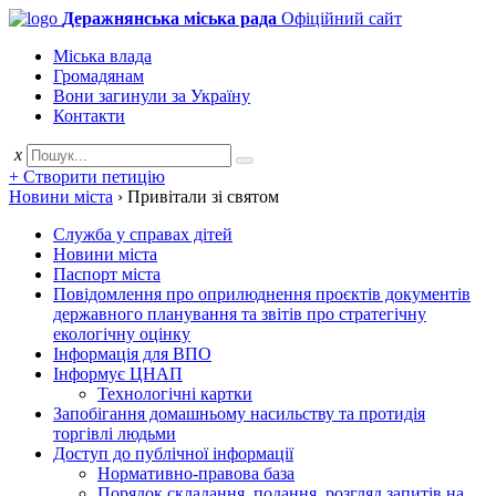
Деражнянська міська рада
Офіційний сайт
Міська влада
Громадянам
Вони загинули за Україну
Контакти
x
+ Створити петицію
Новини міста
›
Привітали зі святом
Служба у справах дітей
Новини міста
Паспорт міста
Повідомлення про оприлюднення проєктів документів
державного планування та звітів про стратегічну
екологічну оцінку
Інформація для ВПО
Інформує ЦНАП
Технологічні картки
Запобігання домашньому насильству та протидія
торгівлі людьми
Доступ до публічної інформації
Нормативно-правова база
Порядок складання, подання, розгляд запитів на