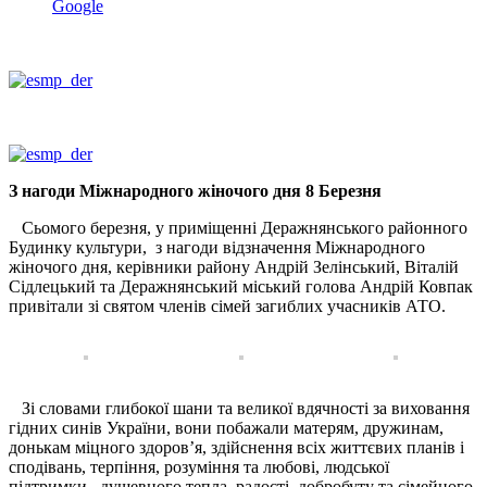
Google
З нагоди Міжнародного жіночого дня 8 Березня
Сьомого березня, у приміщенні Деражнянського районного
Будинку культури,
з нагоди відзначення Міжнародного
жіночого дня, керівники району Андрій Зелінський, Віталій
Сідлецький та Деражнянський міський голова Андрій Ковпак
привітали зі святом членів сімей загиблих учасників АТО.
Зі словами глибокої шани та великої вдячності за виховання
гідних синів України, вони побажали матерям, дружинам,
донькам міцного здоров’я, здійснення всіх життєвих планів і
сподівань, терпіння, розуміння та любові, людської
підтримки,
душевного тепла, радості, добробуту та сімейного