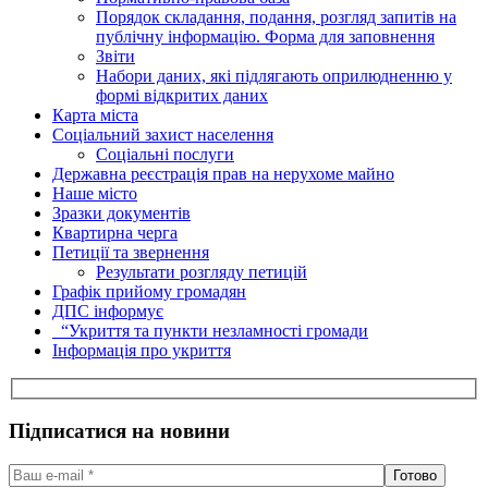
Порядок складання, подання, розгляд запитів на
публічну інформацію. Форма для заповнення
Звіти
Набори даних, які підлягають оприлюдненню у
формі відкритих даних
Карта міста
Соціальний захист населення
Соціальні послуги
Державна реєстрація прав на нерухоме майно
Наше місто
Зразки документів
Квартирна черга
Петиції та звернення
Результати розгляду петицій
Графік прийому громадян
ДПС інформує
“Укриття та пункти незламності громади
Інформація про укриття
Підписатися на новини