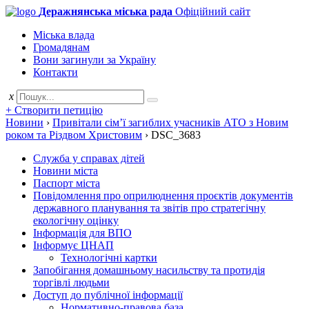
Деражнянська міська рада
Офіційний сайт
Міська влада
Громадянам
Вони загинули за Україну
Контакти
x
+ Створити петицію
Новини
›
Привітали сім’ї загиблих учасників АТО з Новим
роком та Різдвом Христовим
›
DSC_3683
Служба у справах дітей
Новини міста
Паспорт міста
Повідомлення про оприлюднення проєктів документів
державного планування та звітів про стратегічну
екологічну оцінку
Інформація для ВПО
Інформує ЦНАП
Технологічні картки
Запобігання домашньому насильству та протидія
торгівлі людьми
Доступ до публічної інформації
Нормативно-правова база