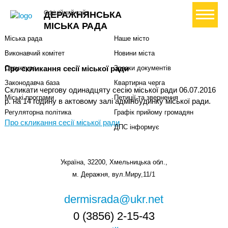
Міська влада
Громадянам
+ Створити петицію
Офіційний сайт
ДЕРАЖНЯНСЬКА
Міський голова
Вони загинули за Україну
МІСЬКА РАДА
Міська рада
Наше місто
Виконавчий комітет
Новини міста
Про скликання сесії міської ради
Структура
Зразки документів
Законодавча база
Квартирна черга
Скликати чергову одинадцяту сесію міської ради 06.07.2016
Міські програми
Петиції та звернення
р. на 14 годину в актовому залі адмінбудинку міської ради.
Регуляторна політика
Графік прийому громадян
Про скликання сесії міської ради
ДПС інформує
Україна, 32200, Хмельницька обл.,
м. Деражня, вул.Миру,11/1
dermisrada@ukr.net
0 (3856) 2-15-43