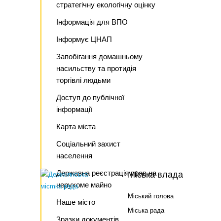
стратегічну екологічну оцінку
Інформація для ВПО
Інформує ЦНАП
Запобігання домашньому
насильству та протидія
торгівлі людьми
Доступ до публічної
інформації
Карта міста
Соціальний захист
населення
Державна реєстрація прав на
Міська влада
нерухоме майно
Міський голова
Наше місто
Міська рада
Зразки документів