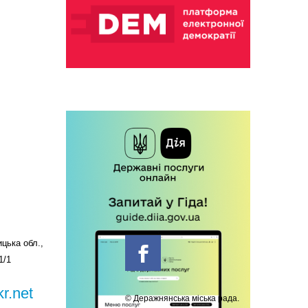
цька обл.,
1/1
r.net
© Деражнянська міська рада.