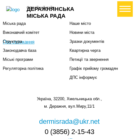
Міська влада
Громадянам
+ Створити петицію
Офіційний сайт
ДЕРАЖНЯНСЬКА
Міський голова
Вони загинули за Україну
МІСЬКА РАДА
Міська рада
Наше місто
Виконавчий комітет
Новини міста
Про скликання
Структура
Зразки документів
Законодавча база
Квартирна черга
Міські програми
Петиції та звернення
Регуляторна політика
Графік прийому громадян
ДПС інформує
Україна, 32200, Хмельницька обл.,
м. Деражня, вул.Миру,11/1
dermisrada@ukr.net
0 (3856) 2-15-43