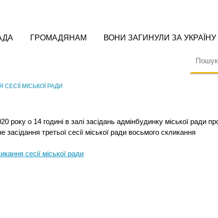
АДА
ГРОМАДЯНАМ
ВОНИ ЗАГИНУЛИ ЗА УКРАЇНУ
 СЕСІЇ МІСЬКОЇ РАДИ
020 року
о
14 годині
в залі засідань адмінбудинку міської ради
пр
е засідання третьої сесії міської ради восьмого скликання
кання сесії міської ради