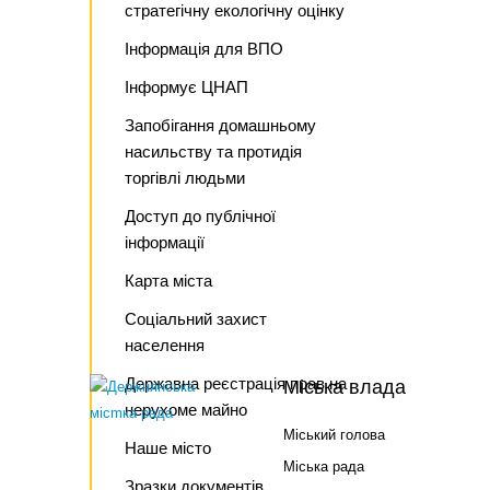
стратегічну екологічну оцінку
Інформація для ВПО
Інформує ЦНАП
Запобігання домашньому
насильству та протидія
торгівлі людьми
Доступ до публічної
інформації
Карта міста
Соціальний захист
населення
Державна реєстрація прав на
Міська влада
нерухоме майно
Міський голова
Наше місто
Міська рада
Зразки документів