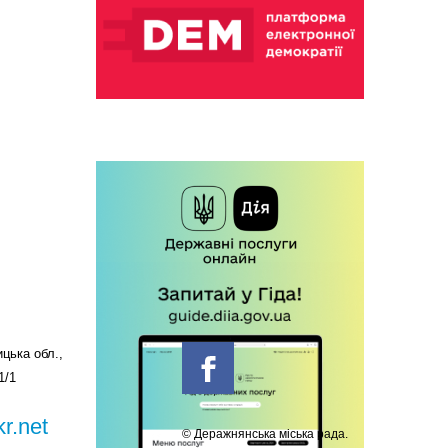
цька обл.,
1/1
r.net
© Деражнянська міська рада.