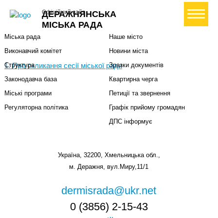
Міська влада
Громадянам
+ Створити петицію
Офіційний сайт
ДЕРАЖНЯНСЬКА
Міський голова
Вони загинули за Україну
МІСЬКА РАДА
Міська рада
Наше місто
Виконавчий комітет
Новини міста
1. Про скликання сесії міської ради
Структура
Зразки документів
Законодавча база
Квартирна черга
Міські програми
Петиції та звернення
Регуляторна політика
Графік прийому громадян
ДПС інформує
Україна, 32200, Хмельницька обл.,
м. Деражня, вул.Миру,11/1
dermisrada@ukr.net
0 (3856) 2-15-43