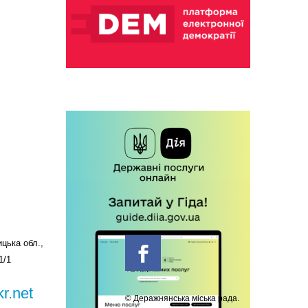
цька обл.,
1/1
r.net
© Деражнянська міська рада.