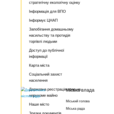
стратегічну екологічну оцінку
Інформація для ВПО
Інформує ЦНАП
Запобігання домашньому
насильству та протидія
торгівлі людьми
Доступ до публічної
інформації
Карта міста
Соціальний захист
населення
Державна реєстрація прав на
Міська влада
нерухоме майно
Міський голова
Наше місто
Міська рада
Зразки документів