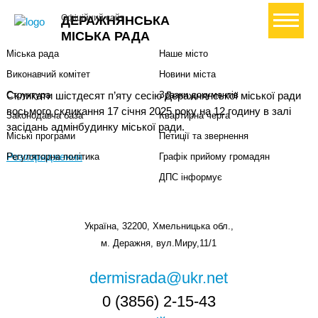
Міська влада
Громадянам
+ Створити петицію
Офіційний сайт
ДЕРАЖНЯНСЬКА
Міський голова
Вони загинули за Україну
МІСЬКА РАДА
Міська рада
Наше місто
Виконавчий комітет
Новини міста
Скликати шістдесят п’яту сесію Деражнянської міської ради
Структура
Зразки документів
восьмого скликання 17 січня 2025 року на 12 годину в залі
Законодавча база
Квартирна черга
засідань адмінбудинку міської ради.
Міські програми
Петиції та звернення
Розпорядження
Регуляторна політика
Графік прийому громадян
ДПС інформує
Україна, 32200, Хмельницька обл.,
м. Деражня, вул.Миру,11/1
dermisrada@ukr.net
0 (3856) 2-15-43