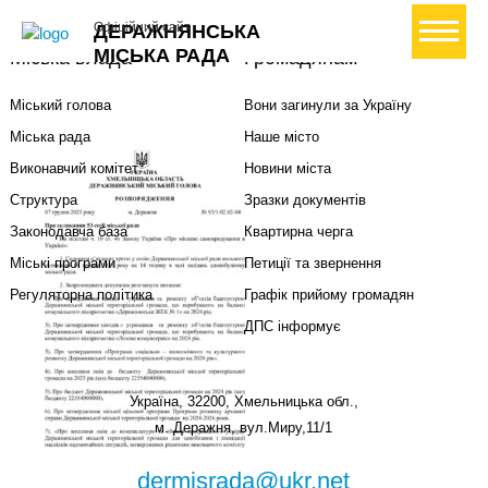
+ Створити петицію
Офіційний сайт
ДЕРАЖНЯНСЬКА
МІСЬКА РАДА
Міська влада
Громадянам
Міський голова
Вони загинули за Україну
Міська рада
Наше місто
Виконавчий комітет
Новини міста
Структура
Зразки документів
Законодавча база
Квартирна черга
Міські програми
Петиції та звернення
Регуляторна політика
Графік прийому громадян
ДПС інформує
Україна, 32200, Хмельницька обл.,
м. Деражня, вул.Миру,11/1
dermisrada@ukr.net