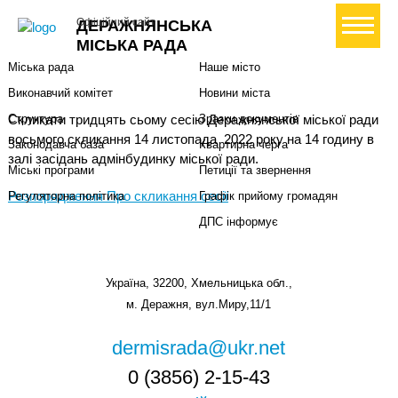
Міська влада
Громадянам
+ Створити петицію
Офіційний сайт
ДЕРАЖНЯНСЬКА
Міський голова
Вони загинули за Україну
МІСЬКА РАДА
Міська рада
Наше місто
Виконавчий комітет
Новини міста
Скликати тридцять сьому сесію Деражнянської міської ради
Структура
Зразки документів
восьмого скликання 14 листопада 2022 року на 14 годину в
Законодавча база
Квартирна черга
залі засідань адмінбудинку міської ради.
Міські програми
Петиції та звернення
Розпорядження Про скликання сесії
Регуляторна політика
Графік прийому громадян
ДПС інформує
Україна, 32200, Хмельницька обл.,
м. Деражня, вул.Миру,11/1
dermisrada@ukr.net
0 (3856) 2-15-43