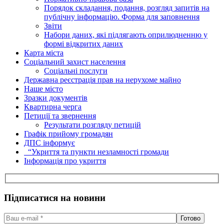
Порядок складання, подання, розгляд запитів на
публічну інформацію. Форма для заповнення
Звіти
Набори даних, які підлягають оприлюдненню у
формі відкритих даних
Карта міста
Соціальний захист населення
Соціальні послуги
Державна реєстрація прав на нерухоме майно
Наше місто
Зразки документів
Квартирна черга
Петиції та звернення
Результати розгляду петицій
Графік прийому громадян
ДПС інформує
“Укриття та пункти незламності громади
Інформація про укриття
Підписатися на новини