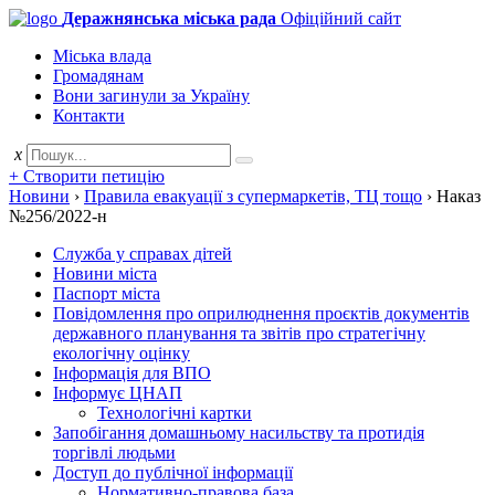
Деражнянська міська рада
Офіційний сайт
Міська влада
Громадянам
Вони загинули за Україну
Контакти
x
+ Створити петицію
Новини
›
Правила евакуації з супермаркетів, ТЦ тощо
›
Наказ
№256/2022-н
Служба у справах дітей
Новини міста
Паспорт міста
Повідомлення про оприлюднення проєктів документів
державного планування та звітів про стратегічну
екологічну оцінку
Інформація для ВПО
Інформує ЦНАП
Технологічні картки
Запобігання домашньому насильству та протидія
торгівлі людьми
Доступ до публічної інформації
Нормативно-правова база