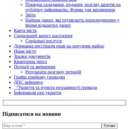
Порядок складання, подання, розгляд запитів на
публічну інформацію. Форма для заповнення
Звіти
Набори даних, які підлягають оприлюдненню у
формі відкритих даних
Карта міста
Соціальний захист населення
Соціальні послуги
Державна реєстрація прав на нерухоме майно
Наше місто
Зразки документів
Квартирна черга
Петиції та звернення
Результати розгляду петицій
Графік прийому громадян
ДПС інформує
“Укриття та пункти незламності громади
Інформація про укриття
Підписатися на новини