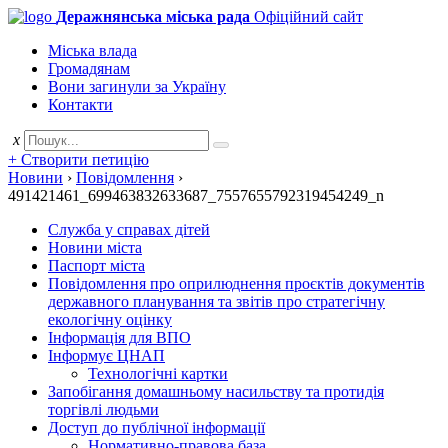
Деражнянська міська рада
Офіційний сайт
Міська влада
Громадянам
Вони загинули за Україну
Контакти
x
+ Створити петицію
Новини
›
Повідомлення
›
491421461_699463832633687_7557655792319454249_n
Служба у справах дітей
Новини міста
Паспорт міста
Повідомлення про оприлюднення проєктів документів
державного планування та звітів про стратегічну
екологічну оцінку
Інформація для ВПО
Інформує ЦНАП
Технологічні картки
Запобігання домашньому насильству та протидія
торгівлі людьми
Доступ до публічної інформації
Нормативно-правова база