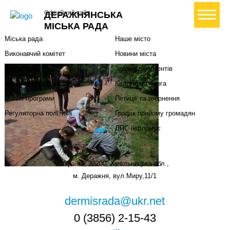
Міська влада
Громадянам
+ Створити петицію
Офіційний сайт
ДЕРАЖНЯНСЬКА
Міський голова
Вони загинули за Україну
МІСЬКА РАДА
Міська рада
Наше місто
Виконавчий комітет
Новини міста
Структура
Зразки документів
Законодавча база
Квартирна черга
Міські програми
Петиції та звернення
Регуляторна політика
Графік прийому громадян
ДПС інформує
Україна, 32200, Хмельницька обл.,
м. Деражня, вул.Миру,11/1
dermisrada@ukr.net
0 (3856) 2-15-43