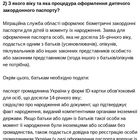
2) З якого віку та яка процедура оформлення дитячого
закордонного паспорту?
Міграційна служба області оформлює біометричні закордонні
паспорти для дітей із моменту їх народження. Заява для
оформлення паспорта особі, яка не досягла 16–річного віку,
подається одним з батьків (усиновлювачів), опікунів,
піклувальників або інших законних представників особисто
або законним представником (згода іншого з батьків/опікунів
не потрібна).
Окрім цього, батькам необхідно подати:
паспорт громадянина України у формі ID-картки обов’язковий
для осіб, що досягли 14-річного віку;
свідоцтво про народження або документ, що підтверджує
факт народження, виданий компетентними органами іноземної
держави. Якщо батьки або один із батьків такої особи на
момент її народження були іноземцями або особами без
громадянства, також подається довідка про реєстрацію особи
громадянином України (у разі оформлення паспорта вперше із