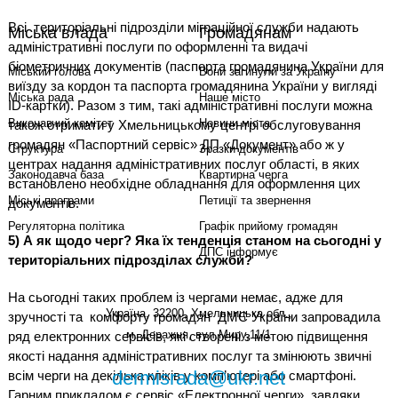
Всі територіальні підрозділи міграційної служби надають
Міська влада
Громадянам
адміністративні послуги по оформленні та видачі
біометричних документів (паспорта громадянина України для
Міський голова
Вони загинули за Україну
виїзду за кордон та паспорта громадянина України у вигляді
Міська рада
Наше місто
ID-картки). Разом з тим, такі адміністративні послуги можна
Виконавчий комітет
Новини міста
також отримати у Хмельницькому центрі обслуговування
громадян «Паспортний сервіс» ДП «Документ» або ж у
Структура
Зразки документів
центрах надання адміністративних послуг області, в яких
Законодавча база
Квартирна черга
встановлено необхідне обладнання для оформлення цих
Міські програми
Петиції та звернення
документів.
Регуляторна політика
Графік прийому громадян
5) А як щодо черг? Яка їх тенденція станом на сьогодні у
ДПС інформує
територіальних підрозділах служби?
На сьогодні таких проблем із чергами немає, адже для
Україна, 32200, Хмельницька обл.,
зручності та комфорту громадян ДМС України запровадила
м. Деражня, вул.Миру,11/1
ряд електронних сервісів, які створені з метою підвищення
якості надання адміністративних послуг та змінюють звичні
dermisrada@ukr.net
всім черги на декілька кліків у комп’ютері або смартфоні.
Гарним прикладом є сервіс «Електронної черги», завдяки