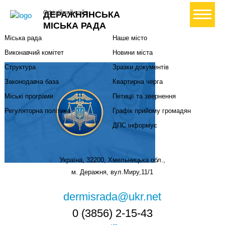
Міська влада
Громадянам
+ Створити петицію
Офіційний сайт
ДЕРАЖНЯНСЬКА
Міський голова
Вони загинули за Україну
МІСЬКА РАДА
Міська рада
Наше місто
Виконавчий комітет
Новини міста
Структура
Зразки документів
Законодавча база
Квартирна черга
Міські програми
Петиції та звернення
Регуляторна політика
Графік прийому громадян
ДПС інформує
Україна, 32200, Хмельницька обл.,
м. Деражня, вул.Миру,11/1
dermisrada@ukr.net
0 (3856) 2-15-43