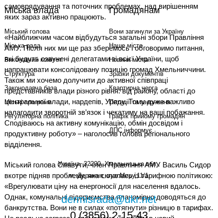
самоврядування та поточних проблемах, над вирішенням
Міська влада
Громадянам
яких зараз активно працюють.
Міський голова
Вони загинули за Україну
«Найближчим часом відбудуться загальні збори Правління
Міська рада
Наше місто
АМУ. Після них ми ще раз зберемось і обговоримо питання,
які будуть озвучені делегатами зі всієї України, щоб
Виконавчий комітет
Новини міста
напрацювати консолідовану позицію громад Хмельниччини.
Структура
Зразки документів
Також ми хочемо долучити до активної співпраці
Законодавча база
Квартирна черга
представників влади різного рівня: від району, області до
центральної влади, нардепів, Уряду. Тому дуже важливо
Міські програми
Петиції та звернення
налагодити зворотній зв’язок і чекатиму на ваші побажання.
Регуляторна політика
Графік прийому громадян
Сподіваюсь на активну комунікацію, обмін досвідом і
ДПС інформує
продуктивну роботу» – наголосив голова регіонального
відділення.
Україна, 32200, Хмельницька обл.,
Міський голова Славути, член Правління АМУ Василь Сидор
вкотре підняв проблему, яка склалась із тарифною політикою:
м. Деражня, вул.Миру,11/1
«Врегулювати ціну на енергоносії для населення вдалось.
Однак, комунальні підприємства планомірно доводяться до
dermisrada@ukr.net
банкрутства. Вони не в силах «потягнути» різницю в тарифах.
0 (3856) 2-15-43