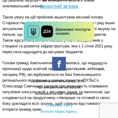
Це реальна загроза – ми можемо не увійти в новий
опалювальний сезон».
Зворотній зв’язок
Також увагу на цій проблемі акцентував міський голова
Старокостянтинова Микола Мельничук. Окреслив і ряд інших
актуальних питань: відсутня методика нарахування акцизу на
пальне, що зменшує дохідну частину місцевих бюджетів.
Також відсутність сплати пайової участі забудовників у
створені та розвитку інфраструктури, яка з 1 січня 2021 року
перестала надходити до місцевих бюджетів.
Голови громад Хмельниччини домовились, що наддадуть
пропозиції щодо освітній заходів (практикумів, вебінарів,
засідань РВ), які відбуваються на базі Хмельницького
регіонального відділення у рамках проекту «ПУЛЬС».
© Деражнянська міська рада. 2016
Олександр Симчишин нагадав про можливість отримання
При використанні матеріалів,
галузевих консультацій у місцевих радах та наголосив, що
посилання на сайт обов’язкове
сподівається на продуктивну співпрацю та готовий із свого
боку докладати всіх зусиль, щоб спільно відстоювати
Створення сайту
інтереси громад краю.
Arsmoon Digital Agency