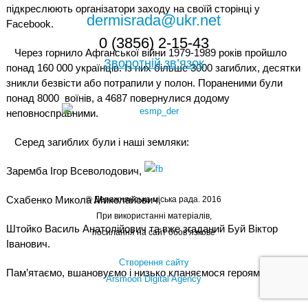
підкреслюють організатори заходу на своїй сторінці у
dermisrada@ukr.net
Facebook.
0 (3856) 2-15-43
Через горнило Афганської війни 1979-1989 років пройшло
Зворотній зв’язок
понад 160 000 українців. Із них більше 3000 загиблих, десятки
зникли безвісти або потрапили у полон. Пораненими були
понад 8000 воїнів, а 4687 повернулися додому
неповносправними.
Серед загиблих були і наші земляки:
Заремба Ігор Всеволодович,
Схабенко Микола Миколайович,
© Деражнянська міська рада. 2016
При використанні матеріалів,
Штойко Василь Анатолійович та вже згаданий Буй Віктор
посилання на сайт обов’язкове
Іванович.
Створення сайту
Пам’ятаємо, вшановуємо і низько кланяємося героям.
Arsmoon Digital Agency