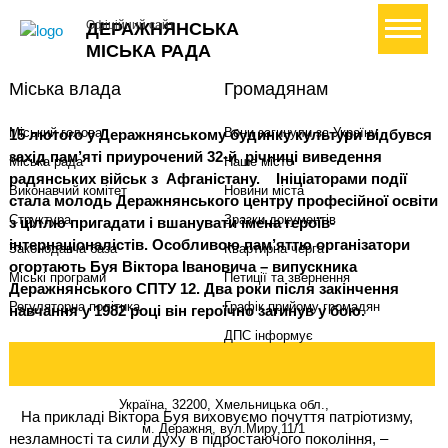
+ Створити петицію
Офіційний сайт
ДЕРАЖНЯНСЬКА
МІСЬКА РАДА
Міська влада
Громадянам
Міський голова
Вони загинули за Україну
15 лютого у Деражнянському будинку культури відбувся
захід пам’яті приурочений 32-й річниці виведення
Міська рада
Наше місто
радянських військ з Афганістану. Ініціаторами події
Виконавчий комітет
Новини міста
стала молодь Деражнянського центру професійної освіти
Структура
Зразки документів
з ціллю пригадати і вшанувати імена героїв-
інтернаціоналістів. Особливою пам’яттю організатори
Законодавча база
Квартирна черга
огортають Буя Віктора Івановича – випускника
Міські програми
Петиції та звернення
Деражнянського СПТУ 12. Два роки після закінчення
Регуляторна політика
Графік прийому громадян
навчання у 1982 році він героїчно загинув у бою.
ДПС інформує
Україна, 32200, Хмельницька обл.,
На прикладі Віктора Буя виховуємо почуття патріотизму,
м. Деражня, вул.Миру,11/1
незламності та сили духу в підростаючого покоління, –