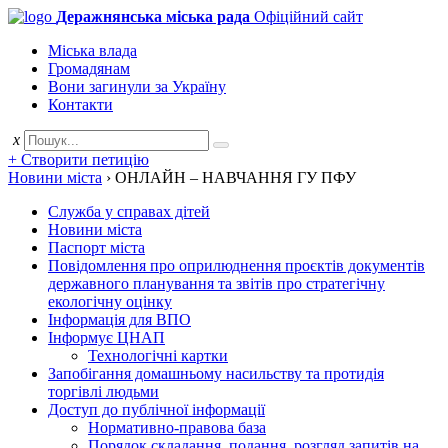
Деражнянська міська рада
Офіційний сайт
Міська влада
Громадянам
Вони загинули за Україну
Контакти
x
+ Створити петицію
Новини міста
›
ОНЛАЙН – НАВЧАННЯ ГУ ПФУ
Служба у справах дітей
Новини міста
Паспорт міста
Повідомлення про оприлюднення проєктів документів
державного планування та звітів про стратегічну
екологічну оцінку
Інформація для ВПО
Інформує ЦНАП
Технологічні картки
Запобігання домашньому насильству та протидія
торгівлі людьми
Доступ до публічної інформації
Нормативно-правова база
Порядок складання, подання, розгляд запитів на