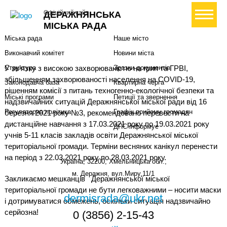
Міська влада
Громадянам
+ Створити петицію
Офіційний сайт
ДЕРАЖНЯНСЬКА
Міський голова
Вони загинули за Україну
МІСЬКА РАДА
Міська рада
Наше місто
Виконавчий комітет
Новини міста
У зв’язку з високою захворюваністю на грип та ГРВІ,
Структура
Зразки документів
збільшенням захворюваності населення на COVID-19,
Законодавча база
Квартирна черга
рішенням комісії з питань техногенно-екологічної безпеки та
Міські програми
Петиції та звернення
надзвичайних ситуацій Деражнянської міської ради від 16
Регуляторна політика
Графік прийому громадян
березня 2021 року №3, рекомендовано перевести на
дистанційне навчання з 17.03.2021 року по 19.03.2021 року
ДПС інформує
учнів 5-11 класів закладів освіти Деражнянської міської
територіальної громади. Терміни весняних канікул перенести
на період з 22.03.2021 року по 28.03.2021 року.
Україна, 32200, Хмельницька обл.,
м. Деражня, вул.Миру,11/1
Закликаємо мешканців Деражнянської міської
територіальної громади не бути легковажними – носити маски
dermisrada@ukr.net
і дотримуватися обмежень, оскільки ситуація надзвичайно
серйозна!
0 (3856) 2-15-43