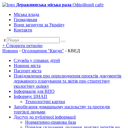
Деражнянська міська рада
Офіційний сайт
Міська влада
Громадянам
Вони загинули за Україну
Контакти
x
+ Створити петицію
Новини
›
Оголошення "Кведи"
›
КВЕД
Служба у справах дітей
Новини міста
Паспорт міста
Повідомлення про оприлюднення проєктів документів
державного планування та звітів про стратегічну
екологічну оцінку
Інформація для ВПО
Інформує ЦНАП
Технологічні картки
Запобігання домашньому насильству та протидія
торгівлі людьми
Доступ до публічної інформації
Нормативно-правова база
Порядок складання, подання, розгляд запитів на