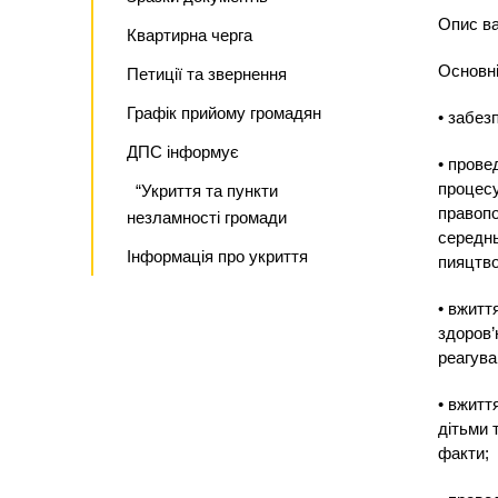
Опис ва
Квартирна черга
Основні
Петиції та звернення
Графік прийому громадян
• забез
ДПС інформує
• прове
процесу
“Укриття та пункти
правопо
незламності громади
середнь
Інформація про укриття
пияцтво
• вжитт
здоров’
реагува
• вжитт
дітьми 
факти;