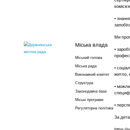
комісіє
• знанн
запобіг
Ми про
Міська влада
• зароб
професі
Міський голова
Міська рада
• соціа
житло, 
Виконавчий комітет
Структура
• можли
Законодавча база
специфі
Міські програми
• персп
Регуляторна політика
За дета
https:/