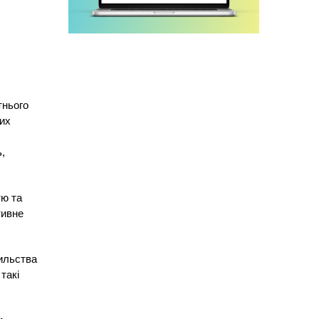
тнього
них
,
тю та
тивне
сильства
такі