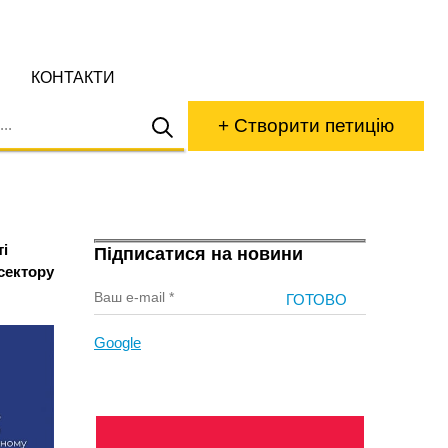
КОНТАКТИ
+ Створити петицію
ті
Підписатися на новини
/сектору
Google