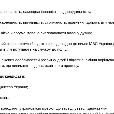
плінованість, самоорганізованість, відповідальність;
ікабельність, ввічливість, стриманість, прагнення допомагати лю
я чітко й аргументовано висловлювати власну думку;
ний рівень фізичної підготовки відповідно до вимог МВС України
тів, які вступають на службу до поліції;
я вікових особливостей розвитку дітей і підлітків, вміння вирішув
ти, що виникають під час освітнього процесу.
до кандидатів:
дянство України;
освіта;
е володіння українською мовою, що засвідчується державним
катом про рівень володіння державною мовою, виданий Націон