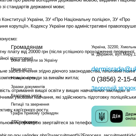
ю зі стандартів державної мови;
я Конституції України, ЗУ «Про Національну поліцію», ЗУ «Про
ання корупції», Кодексу України про адміністративні правопоруш
понуємо:
Громадянам
Україна, 32200, Хмельни
ітну плату від 20000 грн (після успішного проходження первинної
м. Деражня, вул.Миру,1
йної підготовки)
Вони загинули за Україну
dermisrada@uk
Наше місто
льне забезпечення згідно діючого законодавства, пільговий лізинг
компенсацію оренди за винайм житла;
0 (3856) 2-15-
Новини міста
Зразки документів
Зворотній зв’язок
вість отримання вищої освіти у вищих навчальних закладах зі
Квартирна черга
чними умовами навчання, які здійснюють підготовку поліцейськи
Петиції та звернення
ективу кар’єрного росту.
Графік прийому громадян
ДПС інформує
льною інформацією звертайтеся за телефоном – 067-370-33-60.
/nabir.np.gov.ua/index.php?r=recruitment%2Fprocess_recruitment&id