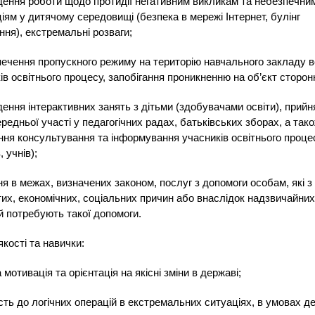
дення роботи щодо протидії негативним викликам та небезпечни
іям у дитячому середовищі (безпека в мережі Інтернет, булінг
ння), екстремальні розваги;
печення пропускного режиму на територію навчального закладу в
ів освітнього процесу, запобігання проникненню на об’єкт сторонн
дення інтерактивних занять з дітьми (здобувачами освіти), прийн
редньої участі у педагогічних радах, батьківських зборах, а так
ння консультування та інформування учасників освітнього проце
, учнів);
ня в межах, визначених законом, послуг з допомоги особам, які з
их, економічних, соціальних причин або внаслідок надзвичайних
й потребують такої допомоги.
якості та навички:
 мотивація та орієнтація на якісні зміни в державі;
ість до логічних операцій в екстремальних ситуаціях, в умовах д