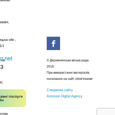
ення».
цька обл.,
1/1
r.net
 на
© Деражнянська міська рада.
43
2016
При використанні матеріалів,
посилання на сайт обов’язкове
х;
Створення сайту
Arsmoon Digital Agency
=9298