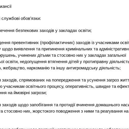
кансії
 службові обов’язки:
печення безпекових заходів у закладах освіти;
дення превентивних (профілактичних) заходів із учасниками осві
 щодо виявлення та припинення кримінальних та адміністратив
рушень, учинених дітьми та стосовно них у закладах загальної
ої освіти, недопущення втягнення дітей у протиправну діяльність
, жебрацтво, наркоманію та іншу антигромадську діяльність;
я заходів, спрямованих на попередження та усунення загроз жит
ю учасникам освітнього процесу, оперативність, швидке та ефек
ння на ймовірні загрози;
я заходів щодо запобігання та протидії вчинення домашнього на
та стосовно них, жорстокого поводження з ними та реагування на 