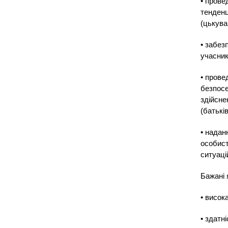
• прове
тенденц
(цькува
• забез
учасник
• прове
безпосе
здійсне
(батьків
• надан
особист
ситуаці
Бажані 
• висока
• здатн