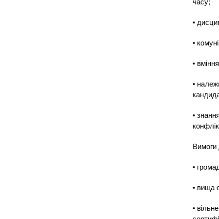
часу;
• дисци
• комун
• вмінн
• належ
кандида
• знанн
конфлік
Вимоги 
• грома
• вища 
• вільн
сертифі