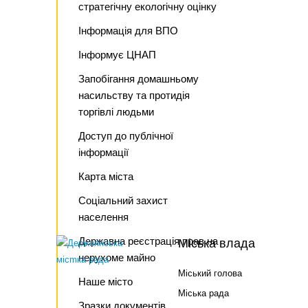
стратегічну екологічну оцінку
Інформація для ВПО
Інформує ЦНАП
Запобігання домашньому
насильству та протидія
торгівлі людьми
Доступ до публічної
інформації
Карта міста
Соціальний захист
населення
Державна реєстрація прав на
Міська влада
нерухоме майно
Міський голова
Наше місто
Міська рада
Зразки документів