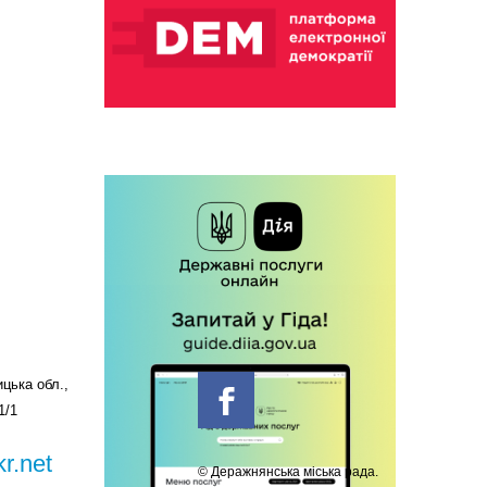
цька обл.,
1/1
r.net
© Деражнянська міська рада.