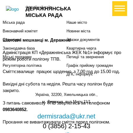
Міська влада
Громадянам
+ Створити петицію
Офіційний сайт
ДЕРАЖНЯНСЬКА
Міський голова
Вони загинули за Україну
МІСЬКА РАДА
Міська рада
Наше місто
Виконавчий комітет
Новини міста
Шановні мешканці м. Деражня!
Структура
Зразки документів
Законодавча база
Квартирна черга
Адміністрація КП «Деражнянська ЖЕК №1» інформує про
Міські програми
Петиції та звернення
режим роботи полігону ТПВ.
Регуляторна політика
Графік прийому громадян
Сміттєзвалище працює щоденно з 7.00 год до 15.00 год.
ДПС інформує
Вихідні дні субота та неділя. Решта часу полігон буде
закрито.
Україна, 32200, Хмельницька обл.,
м. Деражня, вул.Миру,11/1
З питань самовивозу ТПВ звертатись за телефоном
0983640852.
dermisrada@ukr.net
Прохання не вивантажувати сміття перед полігоном.
0 (3856) 2-15-43