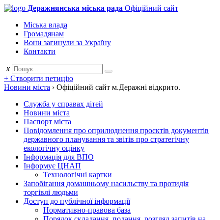
Деражнянська міська рада
Офіційний сайт
Міська влада
Громадянам
Вони загинули за Україну
Контакти
x
+ Створити петицію
Новини міста
›
Офіційний сайт м.Деражні відкрито.
Служба у справах дітей
Новини міста
Паспорт міста
Повідомлення про оприлюднення проєктів документів
державного планування та звітів про стратегічну
екологічну оцінку
Інформація для ВПО
Інформує ЦНАП
Технологічні картки
Запобігання домашньому насильству та протидія
торгівлі людьми
Доступ до публічної інформації
Нормативно-правова база
Порядок складання, подання, розгляд запитів на