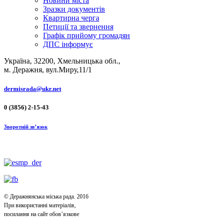
Новини міста
Зразки документів
Квартирна черга
Петиції та звернення
Графік прийому громадян
ДПС інформує
Україна, 32200, Хмельницька обл.,
м. Деражня, вул.Миру,11/1
dermisrada@ukr.net
0 (3856) 2-15-43
Зворотній зв’язок
© Деражнянська міська рада. 2016
При використанні матеріалів,
посилання на сайт обов’язкове