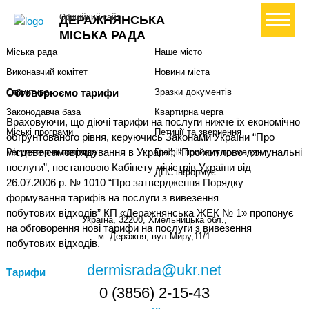
Міська влада
Громадянам
+ Створити петицію
Офіційний сайт
ДЕРАЖНЯНСЬКА
Міський голова
Вони загинули за Україну
МІСЬКА РАДА
Міська рада
Наше місто
Виконавчий комітет
Новини міста
Обговорюємо тарифи
Структура
Зразки документів
Законодавча база
Квартирна черга
Враховуючи, що діючі тарифи на послуги нижче їх економічно
Міські програми
Петиції та звернення
обгрунтованого рівня, керуючись Законами України “Про
місцеве самоврядування в Україні”, “Про житлово- комунальні
Регуляторна політика
Графік прийому громадян
послуги”, постановою Кабінету міністрів України від
ДПС інформує
26.07.2006 р. № 1010 “Про затвердження Порядку
формування тарифів на послуги з вивезення
побутових відходів” КП «Деражнянська ЖЕК № 1» пропонує
Україна, 32200, Хмельницька обл.,
на обговорення нові тарифи на послуги з вивезення
м. Деражня, вул.Миру,11/1
побутових відходів.
dermisrada@ukr.net
Тарифи
0 (3856) 2-15-43