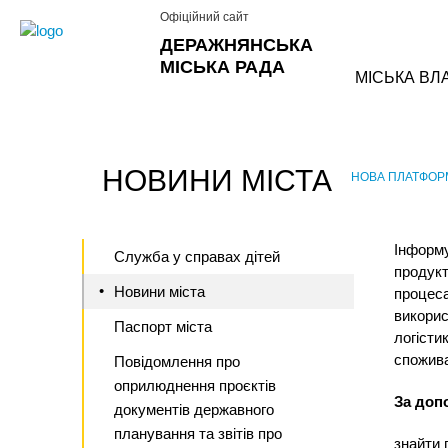
Офіційний сайт
ДЕРАЖНЯНСЬКА
МІСЬКА РАДА
МІСЬКА ВЛ
НОВИНИ МІСТА
НОВА ПЛАТФОРМ
›
Інформу
Служба у справах дітей
продукт
Новини міста
процеса
викорис
Паспорт міста
логісти
спожив
Повідомлення про
оприлюднення проєктів
За доп
документів державного
планування та звітів про
знайти 