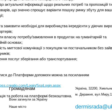
до актуальної інформації щодо реальних потреб та пропозицій т
оварів, що значно спрощує варіанти пошуку ринку збуту для ваш
ії;
та замовити необхідні для виробництва інгредієнти у діючих вир
ортерів;
и власну потребу/замовлення в продуктах на гуманітарній та
йній основах;
сть миттєвої комунікації з покупцем чи постачальником без зай
ників;
ння послуг зберігання або транспортування;
тися до Платформи допомоги можна за посиланням
dpss.creatio.com/Login/SspLogin.aspx
Громадянам
Україна, 32200, Хмельни
м. Деражня, вул.Миру,1
ція та робота на платформі безкоштовна.
Вони загинули за Україну
dermisrada@uk
Наше місто