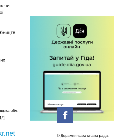
их чи
ої
обництв
вих
цька обл.,
1/1
r.net
© Деражнянська міська рада.