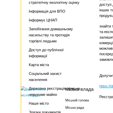
стратегічну екологічну оцінку
доступ 
інших т
Інформація для ВПО
продукц
Інформує ЦНАП
знайти 
Запобігання домашньому
та експ
насильству та протидія
залишит
торгівлі людьми
комерці
можливі
Доступ до публічної
посеред
інформації
замовле
Карта міста
Соціальний захист
Долучи
населення
https://
Державна реєстрація прав на
Міська влада
нерухоме майно
Реєстра
Міський голова
Наше місто
Міська рада
Зразки документів