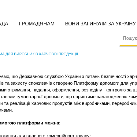
АДА
ГРОМАДЯНАМ
ВОНИ ЗАГИНУЛИ ЗА УКРАЇНУ
А ДЛЯ ВИРОБНИКІВ ХАРЧОВОЇ ПРОДУКЦІЇ
ємо, що Державною службою України з питань безпечності хар
ів та захисту споживачів створено Платформу допомоги для упр
ми отримання, надання, оформлення, розподілу і контролю за ц
танням гуманітарної допомоги, що сприятиме налагодженню комун
ки та реалізації харчових продуктів між виробниками, переробник
ачами.
омогою платформи можна:
покупця для власного комерційного товару: