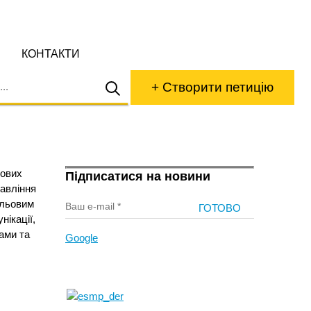
КОНТАКТИ
+ Створити петицію
чових
Підписатися на новини
авління
ільовим
ікації,
ами та
Google