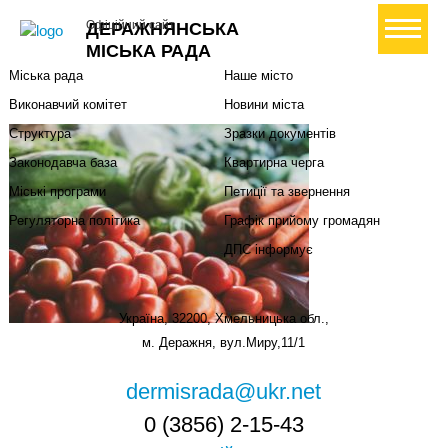
Міська влада
Громадянам
+ Створити петицію
Офіційний сайт
ДЕРАЖНЯНСЬКА
Міський голова
Вони загинули за Україну
МІСЬКА РАДА
Міська рада
Наше місто
Виконавчий комітет
Новини міста
Структура
Зразки документів
Законодавча база
Квартирна черга
Міські програми
Петиції та звернення
Регуляторна політика
Графік прийому громадян
ДПС інформує
Україна, 32200, Хмельницька обл.,
м. Деражня, вул.Миру,11/1
dermisrada@ukr.net
0 (3856) 2-15-43