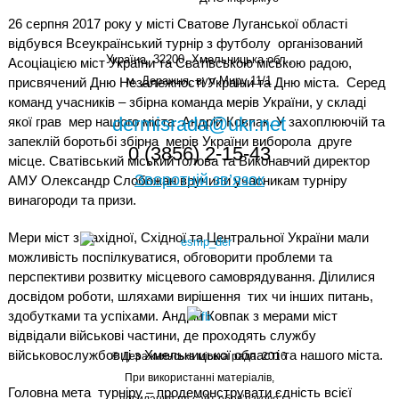
26 серпня 2017 року у місті Сватове Луганської області
відбувся Всеукраїнський турнір з футболу
організований
Україна, 32200, Хмельницька обл.,
Асоціацією міст України та Сватівською міською радою,
м. Деражня, вул.Миру,11/1
присвячений Дню Незалежності України та Дню міста.
Серед
команд учасників – збірна команда мерів України, у складі
dermisrada@ukr.net
якої грав
мер нашого міста
Андрій Ковпак. У захоплюючій та
запеклій боротьбі збірна
мерів України виборола
друге
0 (3856) 2-15-43
місце. Сватівський міський голова та Виконавчий директор
Зворотній зв’язок
АМУ Олександр Слобожан вручили учасникам турніру
винагороди та призи.
Мери міст з Західної, Східної та Центральної України мали
можливість поспілкуватися, обговорити проблеми та
перспективи розвитку місцевого самоврядування. Ділилися
досвідом роботи, шляхами вирішення
тих чи інших питань,
здобутками та успіхами. Андрій Ковпак з мерами міст
відвідали військові частини, де проходять службу
військовослужбовці з Хмельницької області та нашого міста.
© Деражнянська міська рада. 2016
При використанні матеріалів,
Головна мета
турніру – продемонструвати єдність всієї