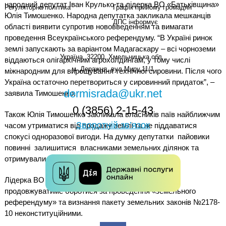
народний депутат Іван Крулько та лідерка ВО «Батьківщина»
Регуляторна політика
Графік прийому громадян
Юлія Тимошенко. Народна депутатка закликала мешканців
ДПС інформує
області виявити супротив нововведенням та вимагати
проведення Всеукраїнського референдуму. “В Україні ринок
землі запускають за варіантом Мадагаскару – всі чорноземи
Україна, 32200, Хмельницька обл.,
віддаються олігархічним агрохолдингам, у тому числі
м. Деражня, вул.Миру,11/1
міжнародним для вирощування технічної сировини. Після чого
Україна остаточно перетвориться у сировинний придаток”, –
dermisrada@ukr.net
заявила Тимошенко.
0 (3856) 2-15-43
Також Юлія Тимошенко закликала власників паїв найближчим
Зворотній зв’язок
часом утриматися від продажу землі та не піддаватися
спокусі одноразової вигоди. На думку депутатки пайовики
повинні залишитися власниками земельних ділянок та
отримували довготривалу плату за оренду.
Лідерка ВО «Батьківщина» запевнила, що партія
продовжуватиме боротися за проведення «земельного
референдуму» та визнання пакету земельних законів №2178-
10 неконституційними.