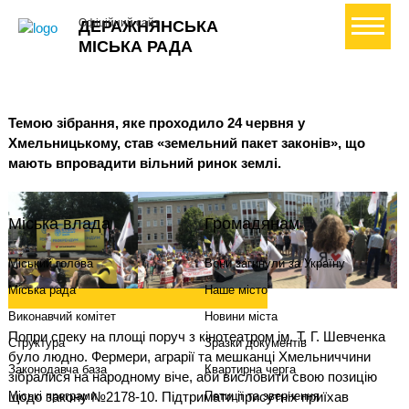
+ Створити петицію
Офіційний сайт
ДЕРАЖНЯНСЬКА
МІСЬКА РАДА
Темою зібрання, яке проходило 24 червня у
Хмельницькому, став «земельний пакет законів», що
мають впровадити вільний ринок землі.
Міська влада
Громадянам
Міський голова
Вони загинули за Україну
Міська рада
Наше місто
Виконавчий комітет
Новини міста
Попри спеку на площі поруч з кінотеатром ім. Т. Г. Шевченка
Структура
Зразки документів
було людно. Фермери, аграрії та мешканці Хмельниччини
Законодавча база
Квартирна черга
зібралися на народному віче, аби висловити свою позицію
щодо закону №2178-10. Підтримати присутніх приїхав
Міські програми
Петиції та звернення