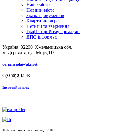
Наше місто
Новини міста
Зразки документів
Квартирна черга
Петиції та звернення
Графік прийому громадян
ДПС інформує
Україна, 32200, Хмельницька обл.,
м. Деражня, вул.Миру,11/1
dermisrada@ukr.net
0 (3856) 2-15-43
Зворотній зв’язок
© Деражнянська міська рада. 2016