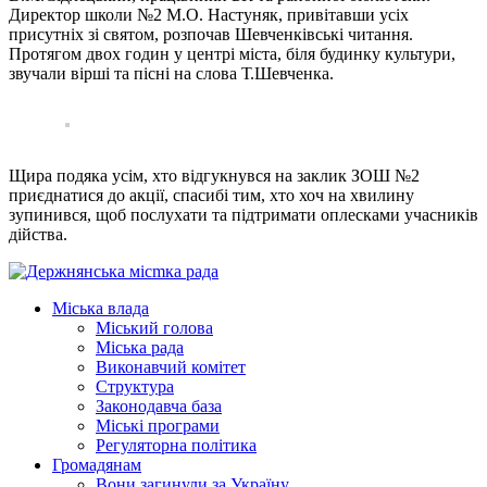
Директор школи №2 М.О. Настуняк, привітавши усіх
присутніх зі святом, розпочав Шевченківські читання.
Протягом двох годин у центрі міста, біля будинку культури,
звучали вірші та пісні на слова Т.Шевченка.
Щира подяка усім, хто відгукнувся на заклик ЗОШ №2
приєднатися до акції, спасибі тим, хто хоч на хвилину
зупинився, щоб послухати та підтримати оплесками учасників
дійства.
Міська влада
Міський голова
Міська рада
Виконавчий комітет
Структура
Законодавча база
Міські програми
Регуляторна політика
Громадянам
Вони загинули за Україну