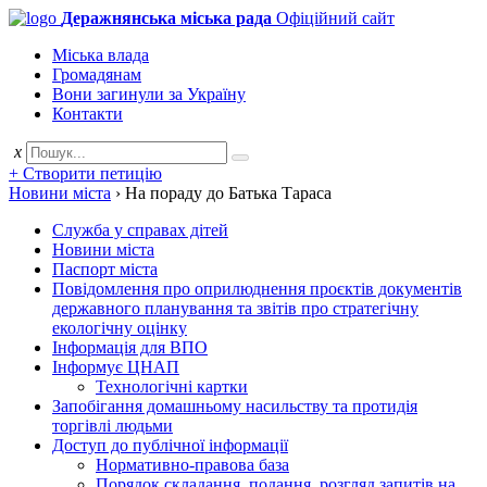
Деражнянська міська рада
Офіційний сайт
Міська влада
Громадянам
Вони загинули за Україну
Контакти
x
+ Створити петицію
Новини міста
›
На пораду до Батька Тараса
Служба у справах дітей
Новини міста
Паспорт міста
Повідомлення про оприлюднення проєктів документів
державного планування та звітів про стратегічну
екологічну оцінку
Інформація для ВПО
Інформує ЦНАП
Технологічні картки
Запобігання домашньому насильству та протидія
торгівлі людьми
Доступ до публічної інформації
Нормативно-правова база
Порядок складання, подання, розгляд запитів на