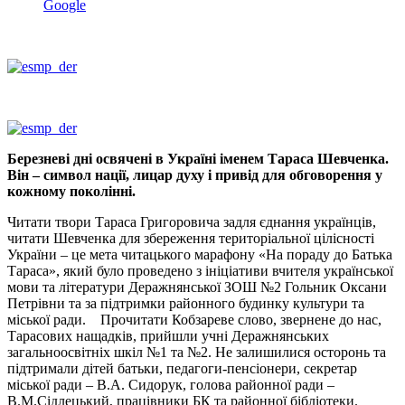
Google
Березневі дні освячені в Україні іменем Тараса Шевченка.
Він – символ нації, лицар духу і привід для обговорення у
кожному поколінні.
Читати твори Тараса Григоровича задля єднання українців,
читати Шевченка для збереження територіальної цілісності
України – це мета читацького марафону «На пораду до Батька
Тараса», який було проведено з ініціативи вчителя української
мови та літератури Деражнянської ЗОШ №2 Гольник Оксани
Петрівни та за підтримки районного будинку культури та
міської ради. Прочитати Кобзареве слово, звернене до нас,
Тарасових нащадків, прийшли учні Деражнянських
загальноосвітніх шкіл №1 та №2. Не залишилися осторонь та
підтримали дітей батьки, педагоги-пенсіонери, секретар
міської ради – В.А. Сидорук, голова районної ради –
В.М.Сідлецький, працівники БК та районної бібліотеки.