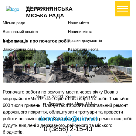
Міська влада
Громадянам
+ Створити петицію
Офіційний сайт
ДЕРАЖНЯНСЬКА
Міський голова
Вони загинули за Україну
МІСЬКА РАДА
Міська рада
Наше місто
Виконавчий комітет
Новини міста
Інформація про початок робіт
Структура
Зразки документів
Законодавча база
Квартирна черга
Міські програми
Петиції та звернення
Регуляторна політика
Графік прийому громадян
ДПС інформує
Розпочато роботи по ремонту моста через річку Вовк в
Україна, 32200, Хмельницька обл.,
мікрорайоні «Містечко». Орієнтовна вартість робіт 1 мільйон
м. Деражня, вул.Миру,11/1
600 тисяч гривень. Планується зробити капітальний ремонт
дорожнього покриття, облаштувати тротуари та провести
dermisrada@ukr.net
роботи по заміні перил. Кошти на проведення ремонтних робіт
будуть виділені з державного, районного та міського
0 (3856) 2-15-43
бюджетів.