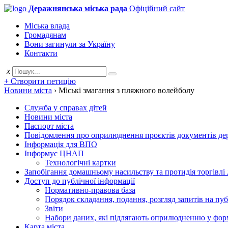
Деражнянська міська рада
Офіційний сайт
Міська влада
Громадянам
Вони загинули за Україну
Контакти
x
+ Створити петицію
Новини міста
›
Міські змагання з пляжного волейболу
Служба у справах дітей
Новини міста
Паспорт міста
Повідомлення про оприлюднення проєктів документів держ
Інформація для ВПО
Інформує ЦНАП
Технологічні картки
Запобігання домашньому насильству та протидія торгівлі
Доступ до публічної інформації
Нормативно-правова база
Порядок складання, подання, розгляд запитів на пу
Звіти
Набори даних, які підлягають оприлюдненню у фор
Карта міста