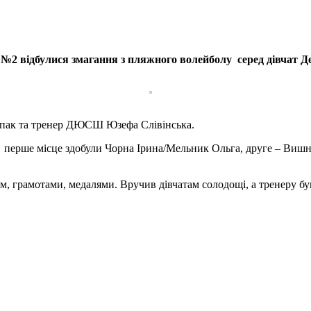
Ш №2 відбулися змагання з пляжного волейболу серед дівча
впак та тренер ДЮСШ Юзефа Слівінська.
 перше місце здобули Чорна Ірина/Мельник Ольга, друге – Вишне
м, грамотами, медалями. Вручив дівчатам солодощі, а тренеру б