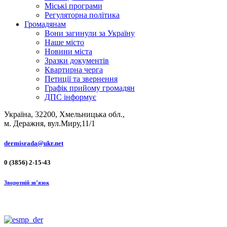
Міські програми
Регуляторна політика
Громадянам
Вони загинули за Україну
Наше місто
Новини міста
Зразки документів
Квартирна черга
Петиції та звернення
Графік прийому громадян
ДПС інформує
Україна, 32200, Хмельницька обл.,
м. Деражня, вул.Миру,11/1
dermisrada@ukr.net
0 (3856) 2-15-43
Зворотній зв’язок