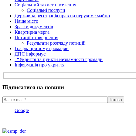
Соціальний захист населення
Соціальні послуги
Державна реєстрація прав на нерухоме майно
Наше місто
Зразки документів
Квартирна черга
Петиції та звернення
Результати розгляду петицій
Графік прийому громадян
ДПС інформує
“Укриття та пункти незламності громади
Інформація про укриття
Підписатися на новини
Google