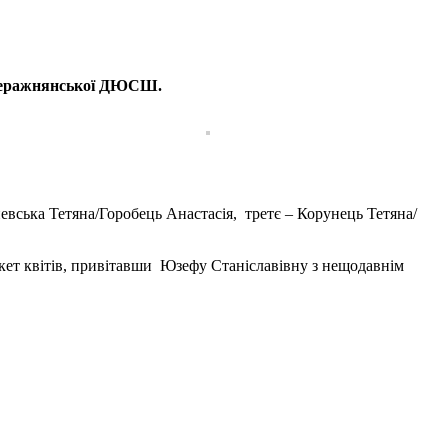
т Деражнянської ДЮСШ.
вська Тетяна/Горобець Анастасія, третє – Корунець Тетяна/
укет квітів, привітавши Юзефу Станіславівну з нещодавнім