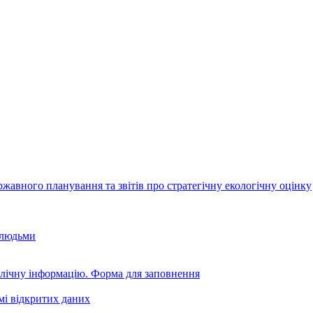
авного планування та звітів про стратегічну екологічну оцінку
 людьми
блічну інформацію. Форма для заповнення
мі відкритих даних