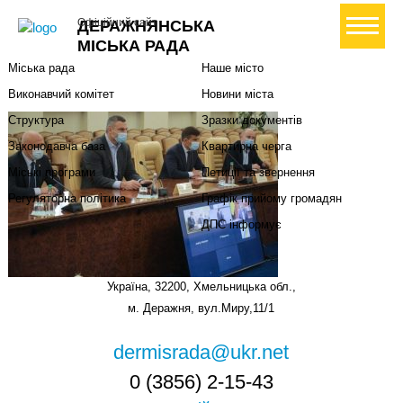
Міська влада
Громадянам
+ Створити петицію
Офіційний сайт
ДЕРАЖНЯНСЬКА
Міський голова
Вони загинули за Україну
МІСЬКА РАДА
Міська рада
Наше місто
Виконавчий комітет
Новини міста
Структура
Зразки документів
Законодавча база
Квартирна черга
Міські програми
Петиції та звернення
Регуляторна політика
Графік прийому громадян
ДПС інформує
Україна, 32200, Хмельницька обл.,
м. Деражня, вул.Миру,11/1
dermisrada@ukr.net
0 (3856) 2-15-43