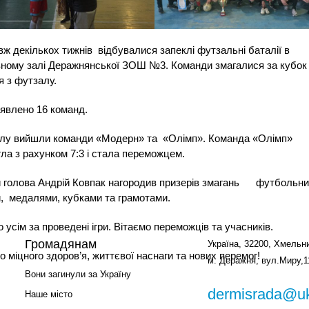
ж декількох тижнів
відбувалися запеклі футзальні баталії в
ному залі Деражнянської ЗОШ №3. Команди змагалися за кубок 
 з футзалу.
явлено 16 команд.
алу вийшли команди «Модерн» та
«Олімп». Команда «Олімп»
ла з рахунком 7:3 і стала переможцем.
 голова Андрій Ковпак нагородив призерів змагань
футбольн
,
медалями, кубками та грамотами.
 усім за проведені ігри. Вітаємо переможців та учасників.
Громадянам
Україна, 32200, Хмельни
 міцного здоров’я, життєвої наснаги та нових перемог!
м. Деражня, вул.Миру,1
Вони загинули за Україну
dermisrada@uk
Наше місто