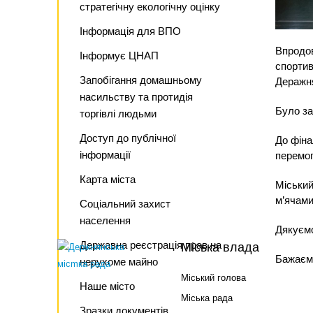
стратегічну екологічну оцінку
Інформація для ВПО
Впродов
Інформує ЦНАП
спортив
Запобігання домашньому
Деражня
насильству та протидія
Було за
торгівлі людьми
Доступ до публічної
До фін
інформації
перемог
Карта міста
Міський
м’ячами
Соціальний захист
населення
Дякуємо
Державна реєстрація прав на
Міська влада
Бажаємо
нерухоме майно
Міський голова
Наше місто
Міська рада
Зразки документів