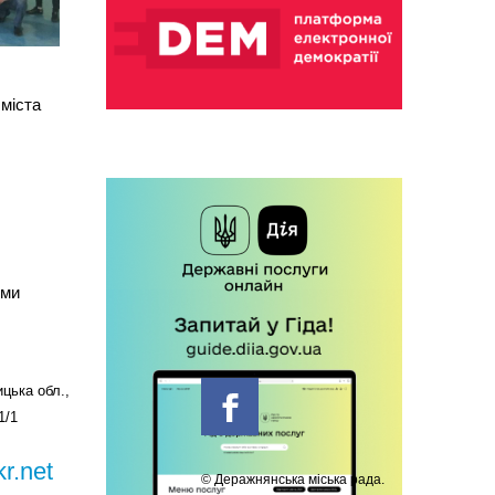
міста
ими
цька обл.,
1/1
r.net
© Деражнянська міська рада.