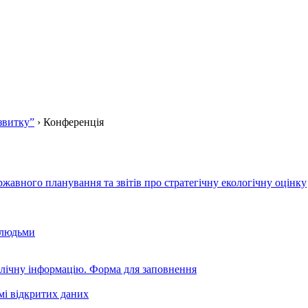
звитку”
›
Конференція
авного планування та звітів про стратегічну екологічну оцінку
 людьми
блічну інформацію. Форма для заповнення
мі відкритих даних