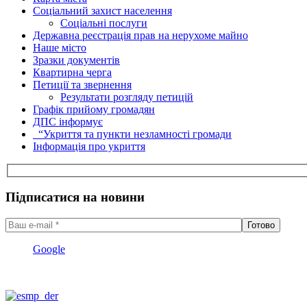
Соціальний захист населення
Соціальні послуги
Державна реєстрація прав на нерухоме майно
Наше місто
Зразки документів
Квартирна черга
Петиції та звернення
Результати розгляду петицій
Графік прийому громадян
ДПС інформує
“Укриття та пункти незламності громади
Інформація про укриття
Підписатися на новини
Google