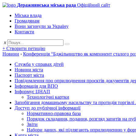
Деражнянська міська рада
Офіційний сайт
Міська влада
Громадянам
Вони загинули за Україну
Контакти
x
+ Створити петицію
Новини
›
Конференція “Бджільництво як компонент сталого ро
Служба у справах дітей
Новини міста
Паспорт міста
Повідомлення про оприлюднення проєктів документів держ
Інформація для ВПО
Інформує ЦНАП
Технологічні картки
Запобігання домашньому насильству та протидія торгівлі
Доступ до публічної інформації
Нормативно-правова база
Порядок складання, подання, розгляд запитів на пу
Звіти
Набори даних, які підлягають оприлюдненню у фор
Карта міста