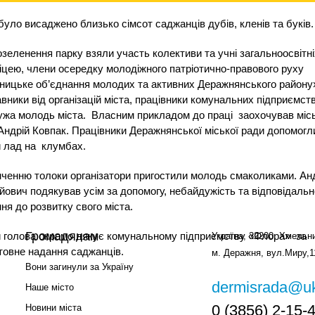
було висаджено близько сімсот саджанців дубів, кленів та буків.
 озеленення парку взяли участь колективи та учні загальноосвітні
ліцею, члени осередку молодіжного патріотично-правового руху
ицьке об’єднання молодих та активних Деражнянського району
вники від організацій міста, працівники комунальних підприємств
жа молодь міста.
Власним прикладом до праці
заохочував міс
Андрій Ковпак. Працівники Деражнянської міської ради допомогл
 лад на
клумбах.
нченню толоки організатори пригостили молодь смаколиками. Ан
ович подякував усім за допомогу, небайдужість та відповідальн
ня до розвитку свого міста.
Громадянам
 голова окремо дякує комунальному підприємству «Флора»
за
Україна, 32200, Хмельни
овне надання саджанців.
м. Деражня, вул.Миру,1
Вони загинули за Україну
dermisrada@uk
Наше місто
0 (3856) 2-15-
Новини міста