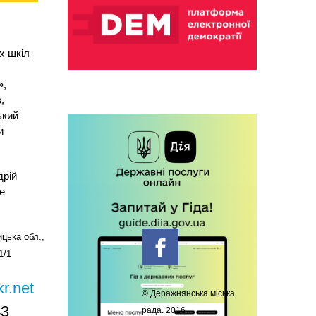
х шкіл
»,
,
ький
и
дрій
е
цька обл.,
1/1
r.net
© Деражнянська міська
43
рада. 2016