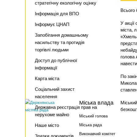
стратегічну екологічну оцінку
Всього 
Інформація для ВПО
У акції
Інформує ЦНАП
міста, 
Запобігання домашньому
«Хмельн
насильству та протидія
предста
торгівлі людьми
небайду
голова 
Доступ до публічної
навести
інформації
По закі
Карта міста
Миколай
Соціальний захист
ставлен
населення
Міська влада
Міський
Державна реєстрація прав на
безкошт
нерухоме майно
Міський голова
Наше місто
Міська рада
Виконавчий комітет
Зразки документів