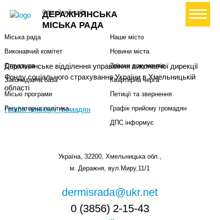
Міська влада
Громадянам
+ Створити петицію
Офіційний сайт
ДЕРАЖНЯНСЬКА
Міський голова
Вони загинули за Україну
МІСЬКА РАДА
Міська рада
Наше місто
Виконавчий комітет
Новини міста
Деражнянське відділення управління виконавчої дирекції
Структура
Зразки документів
Фонду соціального страхування України в Хмельницькій
Законодавча база
Квартирна черга
області
Міські програми
Петиції та звернення
Регуляторна політика
Графік прийому громадян
Графік прийому громадян
ДПС інформує
Україна, 32200, Хмельницька обл.,
м. Деражня, вул.Миру,11/1
dermisrada@ukr.net
0 (3856) 2-15-43