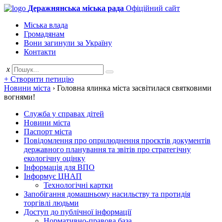
Деражнянська міська рада
Офіційний сайт
Міська влада
Громадянам
Вони загинули за Україну
Контакти
x
+ Створити петицію
Новини міста
›
Головна ялинка міста засвітилася святковими
вогнями!
Служба у справах дітей
Новини міста
Паспорт міста
Повідомлення про оприлюднення проєктів документів
державного планування та звітів про стратегічну
екологічну оцінку
Інформація для ВПО
Інформує ЦНАП
Технологічні картки
Запобігання домашньому насильству та протидія
торгівлі людьми
Доступ до публічної інформації
Нормативно-правова база