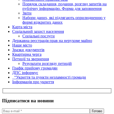
Порядок складання, подання, розгляд запитів на
публічну інформацію. Форма для заповнення
Звіти
Набори даних, які підлягають оприлюдненню у
формі відкритих даних
Карта міста
Соціальний захист населення
Соціальні послуги
Державна реєстрація прав на нерухоме майно
Наше місто
Зразки документів
Квартирна черга
Петиції та звернення
Результати розгляду петицій
Графік прийому громадян
ДПС інформує
“Укриття та пункти незламності громади
Інформація про укриття
Підписатися на новини