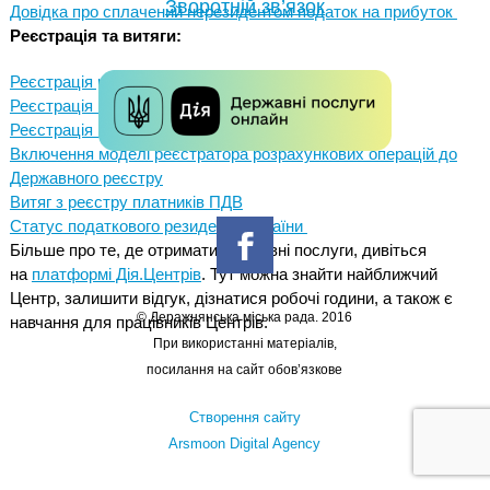
Зворотній зв’язок
Довідка про сплачений нерезидентом податок на прибуток
Реєстрація та витяги:
Реєстрація реєстратора розрахункових операцій
Реєстрація книг обліку розрахункових операцій
Реєстрація платника єдиного податку
Включення моделі реєстратора розрахункових операцій до
Державного реєстру
Витяг з реєстру платників ПДВ
Статус податкового резидента України
Більше про те, де отримати державні послуги, дивіться
на
платформі Дія.Центрів
. Тут можна знайти найближчий
Центр, залишити відгук, дізнатися робочі години, а також є
© Деражнянська міська рада. 2016
навчання для працівників Центрів.
При використанні матеріалів,
посилання на сайт обов’язкове
Створення сайту
Arsmoon Digital Agency