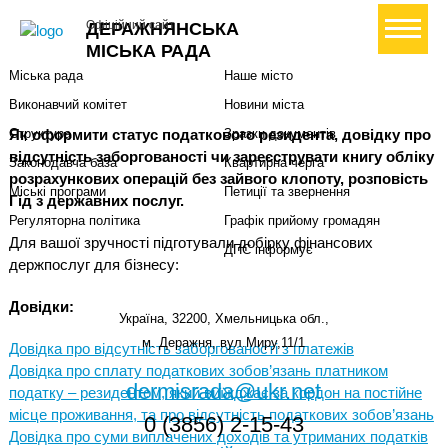
Міська влада
Громадянам
+ Створити петицію
Офіційний сайт
ДЕРАЖНЯНСЬКА
Міський голова
Вони загинули за Україну
МІСЬКА РАДА
Міська рада
Наше місто
Виконавчий комітет
Новини міста
Як оформити статус податкового резидента, довідку про
Структура
Зразки документів
відсутність заборгованості чи зареєструвати книгу обліку
Законодавча база
Квартирна черга
розрахункових операцій без зайвого клопоту, розповість
Міські програми
Петиції та звернення
Гід з державних послуг.
Регуляторна політика
Графік прийому громадян
Для вашої зручності підготували добірку фінансових
ДПС інформує
держпослуг для бізнесу:
Довідки:
Україна, 32200, Хмельницька обл.,
м. Деражня, вул.Миру,11/1
Довідка про відсутність заборгованості з платежів
Довідка про сплату податкових зобов’язань платником
dermisrada@ukr.net
податку – резидентом, який виїжджає за кордон на постійне
місце проживання, та про відсутність податкових зобов’язань
0 (3856) 2-15-43
Довідка про суми виплачених доходів та утриманих податків