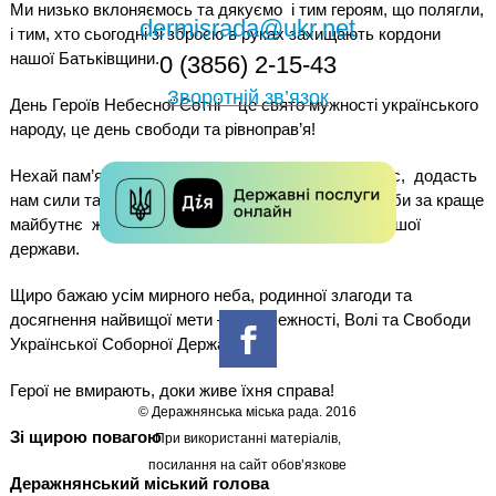
Ми низько вклоняємось та дякуємо
і тим героям, що полягли,
dermisrada@ukr.net
і тим, хто сьогодні зі зброєю в руках захищають кордони
нашої Батьківщини.
0 (3856) 2-15-43
Зворотній зв’язок
День Героїв Небесної Сотні – це свято мужності українського
народу, це день свободи та рівноправ’я!
Нехай пам’ять про всіх невинно убитих згуртує нас,
додасть
нам сили та волі, мудрості та
наснаги для боротьби за краще
майбутнє
жителів нашого міста, для зміцнення нашої
держави.
Щиро бажаю усім мирного неба, родинної злагоди та
досягнення найвищої мети – Незалежності, Волі та Свободи
Української Соборної Держави.
Герої не вмирають, доки живе їхня справа!
© Деражнянська міська рада. 2016
Зі щирою повагою
При використанні матеріалів,
посилання на сайт обов’язкове
Деражнянський міський голова