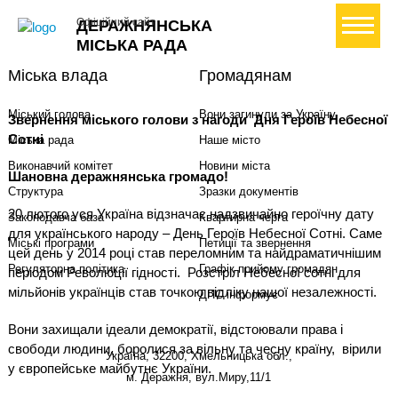
+ Створити петицію
Офіційний сайт
ДЕРАЖНЯНСЬКА
МІСЬКА РАДА
Міська влада
Громадянам
Міський голова
Вони загинули за Україну
Звернення міського голови з нагоди
Дня Героїв Небесної
Сотні
Міська рада
Наше місто
Виконавчий комітет
Новини міста
Шановна деражнянська громадо!
Структура
Зразки документів
20 лютого уся Україна відзначає надзвичайно героїчну дату
Законодавча база
Квартирна черга
для українського народу – День Героїв Небесної Сотні. Саме
Міські програми
Петиції та звернення
цей день у 2014 році став переломним та найдраматичнішим
Регуляторна політика
Графік прийому громадян
періодом Революції гідності.
Розстріл Небесної сотні для
мільйонів українців став точкою відліку нашої незалежності.
ДПС інформує
Вони захищали ідеали демократії, відстоювали права і
свободи людини, боролися за вільну та чесну країну,
вірили
Україна, 32200, Хмельницька обл.,
у європейське майбутнє України.
м. Деражня, вул.Миру,11/1