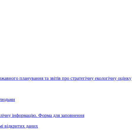
авного планування та звітів про стратегічну екологічну оцінку
 людьми
блічну інформацію. Форма для заповнення
мі відкритих даних