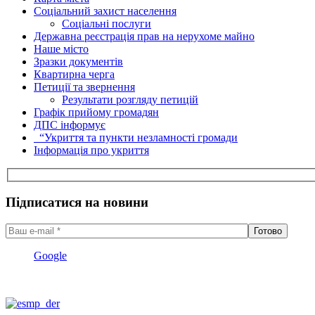
Соціальний захист населення
Соціальні послуги
Державна реєстрація прав на нерухоме майно
Наше місто
Зразки документів
Квартирна черга
Петиції та звернення
Результати розгляду петицій
Графік прийому громадян
ДПС інформує
“Укриття та пункти незламності громади
Інформація про укриття
Підписатися на новини
Google