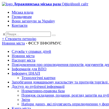
Деражнянська міська рада
Офіційний сайт
Міська влада
Громадянам
Вони загинули за Україну
Контакти
x
+ Створити петицію
Новини міста
›
ФССУ ІНФОРМУЄ
Служба у справах дітей
Новини міста
Паспорт міста
Повідомлення про оприлюднення проєктів документів держ
Інформація для ВПО
Інформує ЦНАП
Технологічні картки
Запобігання домашньому насильству та протидія торгівлі
Доступ до публічної інформації
Нормативно-правова база
Порядок складання, подання, розгляд запитів на пу
Звіти
Набори даних, які підлягають оприлюдненню у фор
Карта міста