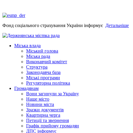
Фонд соціального страхування України інформує
Детальніше
Міська влада
Міський голова
Міська рада
Виконавчий комітет
Структура
Законодавча база
Міські програми
Регуляторна політика
Громадянам
Вони загинули за Україну
Наше місто
Новини міста
Зразки документів
Квартирна черга
Петиції та звернення
Графік прийому громадян
ДПС інформує